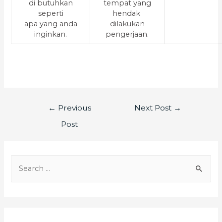
di butuhkan
tempat yang
seperti
hendak
apa yang anda
dilakukan
inginkan.
pengerjaan.
←
Previous
Next Post
→
Post