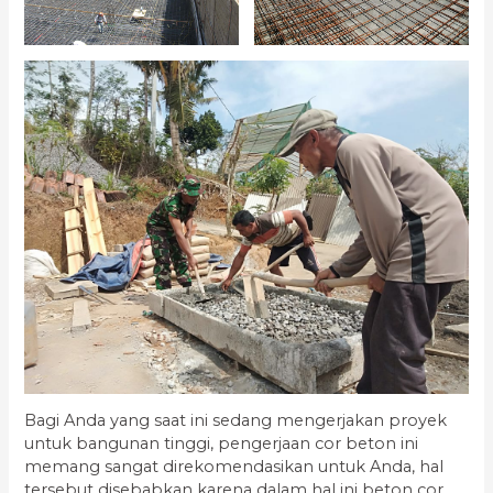
Bagi Anda yang saat ini sedang mengerjakan proyek
untuk bangunan tinggi, pengerjaan cor beton ini
memang sangat direkomendasikan untuk Anda, hal
tersebut disebabkan karena dalam hal ini beton cor