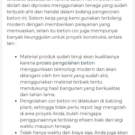
diolah dan diproses menggunakan tenaga yang sudah
terbukti ahli dan handal dalam bidang pengecoran
beton ini. Sistem kerja yang kami gunakan terbilang
modern dengan memberikan pelayanan yang
memuaskan, selain itu beton cor juga mempunyai
banyak keunggulan untuk proyek konstruksi, antara
lain :
Material produk sudah teruji akan kualitasnya
karena
proses pengolahan beton
menggunkaan teknologi modern dan akan
ditangani oleh tim kami yang sudah ahli,
menggunakan material terbaik tentu
mendukung hasil bangunan yang berkualitas
dan tahan lama.
Pengolahan cor beton ini dilakukan di batcing
plant, sehingga tidak perlu repot lagi mengolah
di area proyek Anda, itulah mengapa
penggunaannya terbilang efisien baik dari segi
waktu maupun tenaga.
Tidak hanya waktu dan biaya saja, Anda juga akan