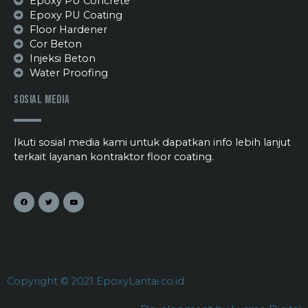
Epoxy PU Concrete
Epoxy PU Coating
Floor Hardener
Cor Beton
Injeksi Beton
Water Proofing
Sosial Media
Ikuti sosial media kami untuk dapatkan info lebih lanjut
terkait layanan kontraktor floor coating.
Copyright © 2021 EpoxyLantai.co.id