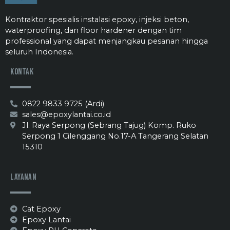
Kontraktor spesialis instalasi epoxy, injeksi beton,
waterproofing, dan floor hardener dengan tim
professional yang dapat menjangkau pesanan hingga
seluruh Indonesia.
Kontak
0822 9833 9725 (Ardi)
sales@epoxylantai.co.id
Jl. Raya Serpong (Sebrang Tajug) Komp. Ruko
Serpong 1 Cilenggang No.17-A Tangerang Selatan
15310
Layanan
Cat Epoxy
Epoxy Lantai