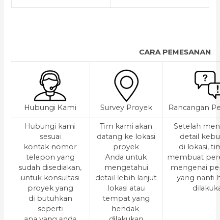
CARA PEMESANAN
Hubungi Kami
Survey Proyek
Rancangan Pe
Hubungi kami
Tim kami akan
Setelah men
sesuai
datang ke lokasi
detail keb
kontak nomor
proyek
di lokasi, t
telepon yang
Anda untuk
membuat per
sudah disediakan,
mengetahui
mengenai pe
untuk konsultasi
detail lebih lanjut
yang nanti
proyek yang
lokasi atau
dilakuk
di butuhkan
tempat yang
seperti
hendak
apa yang anda
dilakukan