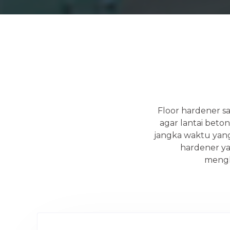
Floor hardener sa
agar lantai beto
jangka waktu yang 
hardener ya
mengh