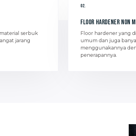
02.
Floor hardener non M
material serbuk
Floor hardener yang d
angat jarang
umum dan juga banyak
menggunakannya deng
penerapannya.