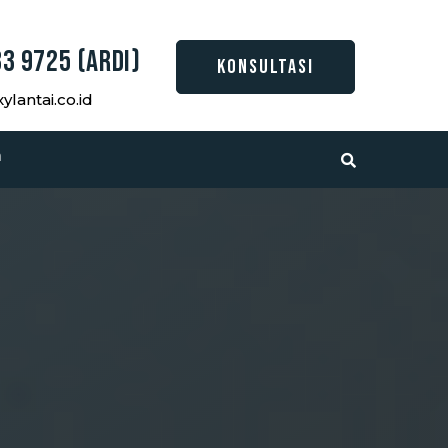
3 9725 (Ardi)
KONSULTASI
lantai.co.id
a