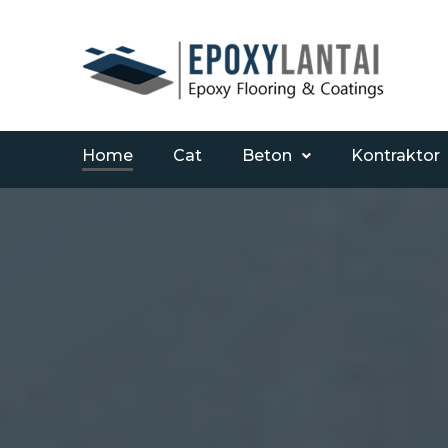
Home
Cat
Beton
Kontraktor