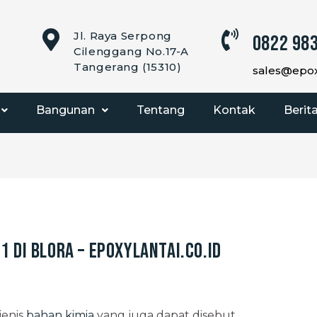
Jl. Raya Serpong
0822 983
Cilenggang No.17-A
Tangerang (15310)
sales@epoxy
Bangunan
Tentang
Kontak
Berit
1 di Blora – EpoxyLantai.co.id
jenis
bahan kimia
yang juga dapat disebut