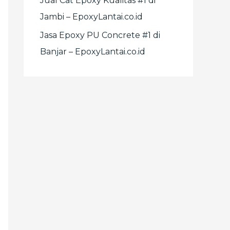
Jual Cat Epoxy Kualitas #1 di
Jambi – EpoxyLantai.co.id
Jasa Epoxy PU Concrete #1 di
Banjar – EpoxyLantai.co.id