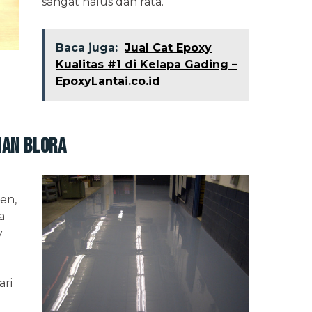
sangat halus dan rata.
Baca juga:
Jual Cat Epoxy
Kualitas #1 di Kelapa Gading –
EpoxyLantai.co.id
nan Blora
i
en,
a
y
ari