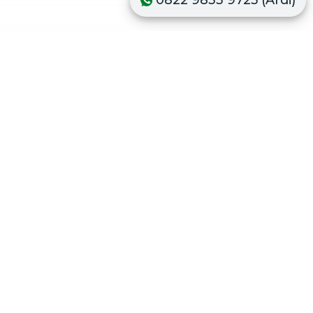
0822 9833 9725 (Ardi)
Keunggulan Epoxy Lantai Loading Dock
Permukaan lantai yang sudah dihapus cat epoxy memiliki
ketahanan yang maksimal pada bahan kimia sekalipun,
berikut adalah keunggulan dari epoxy lantai pada loading
dock:
Konsultasi Dengan Tim
Memiliki adhesi atau kemampuan perekat yang
sangat kuat
Cat tahan panas dengan kekuatan yang sangat bagus
Mempunyai daya tahan yang bagus dalam menahan