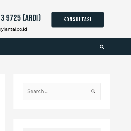
3 9725 (Ardi)
KONSULTASI
lantai.co.id
a