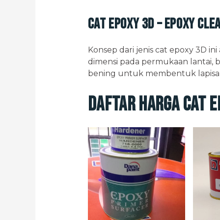
Cat Epoxy 3D – Epoxy Cle
Konsep dari jenis cat epoxy 3D i
dimensi pada permukaan lantai, b
bening untuk membentuk lapisan 
Daftar Harga Cat E