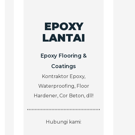
EPOXY
LANTAI
Epoxy Flooring &
Coatings
Kontraktor Epoxy,
Waterproofing, Floor
Hardener, Cor Beton, dll!
Hubungi kami: