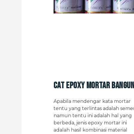
Cat Epoxy Mortar Bangu
Apabila mendengar kata mortar
tentu yang terlintas adalah seme
namun tentu ini adalah hal yang
berbeda, jenis epoxy mortar ini
adalah hasil kombinasi material