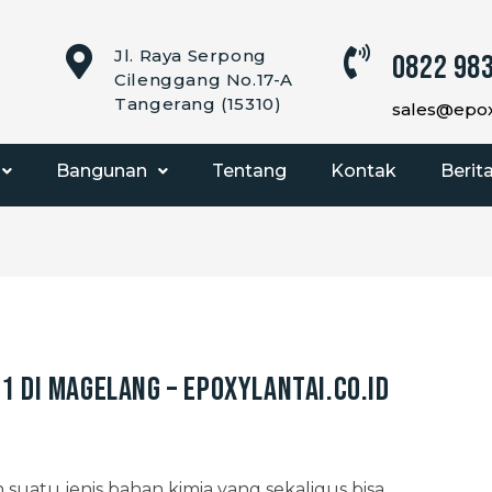
Jl. Raya Serpong
0822 983
Cilenggang No.17-A
Tangerang (15310)
sales@epoxy
Bangunan
Tentang
Kontak
Berit
1 di Magelang – EpoxyLantai.co.id
uatu jenis bahan kimia yang sekaligus bisa