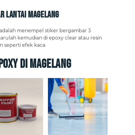
ar Lantai Magelang
ni adalah menempel stiker bergambar 3
arulah kemudian di epoxy clear atau resin
seperti efek kaca.
poxy di Magelang