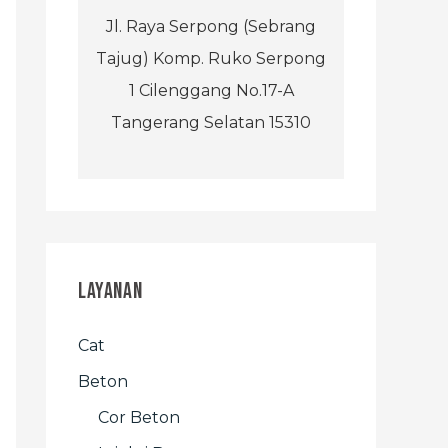
Jl. Raya Serpong (Sebrang
Tajug) Komp. Ruko Serpong
1 Cilenggang No.17-A
Tangerang Selatan 15310
Layanan
Cat
Beton
Cor Beton