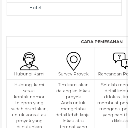
Hotel
–
CARA PEMESANAN
Hubungi Kami
Survey Proyek
Rancangan Pe
Hubungi kami
Tim kami akan
Setelah men
sesuai
datang ke lokasi
detail keb
kontak nomor
proyek
di lokasi, t
telepon yang
Anda untuk
membuat per
sudah disediakan,
mengetahui
mengenai pe
untuk konsultasi
detail lebih lanjut
yang nanti
proyek yang
lokasi atau
dilakuk
di butuhkan
tempat yang