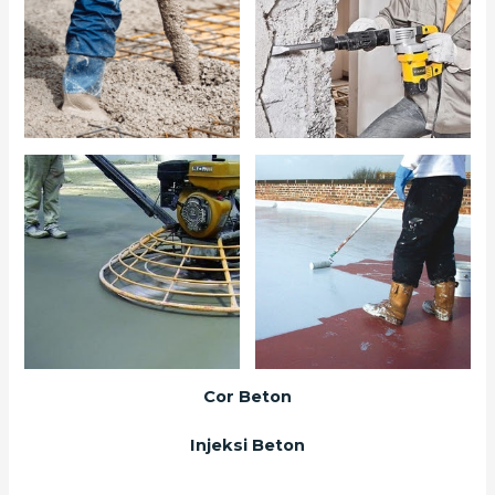
Cor Beton
Injeksi Beton