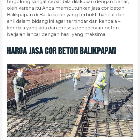
tergolong sangat cepat bila dilakukan dengan benar,
oleh karena itu Anda membutuhkan jasa cor beton
Balikpapan di Balikpapan yang terbukti handal dan
ahli dalam bidang ini agar terhindar dari kendala –
kendala yang ada dan proses pengecoran beton
berjalan lancar dengan hasil yang maksimal.
Harga Jasa Cor Beton Balikpapan