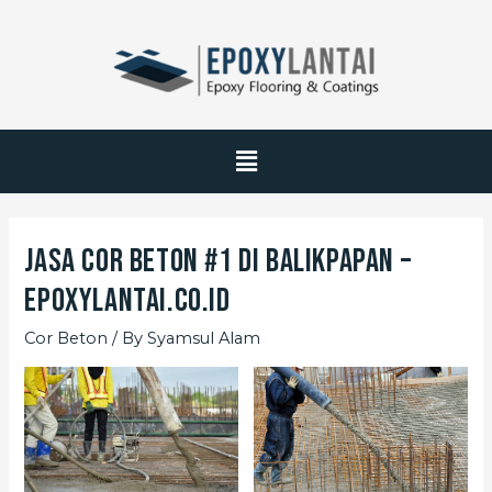
Jasa Cor Beton #1 di Balikpapan –
EpoxyLantai.co.id
Cor Beton
/ By
Syamsul Alam