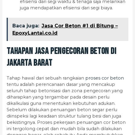
efisiensi dari segi waktu & tenaga saja melainkan
juga mendapatkan efisiensi dari segi biaya.
Baca juga:
Jasa Cor Beton #1 di Bitung –
EpoxyLantai.co.id
Tahapan Jasa Pengecoran Beton di
Jakarta Barat
Tahap hawal dari sebuah rangkaian
proses cor beton
tentu adalah perencanaan dasar yang mencakup
seluruh tahap betonisasi dan zona pengecoran yang
diharapkan yang tergambar pada desain perlu
dikalkulasi guna menentukan kebutuhan adukan.
Sebelum dilakukan penuangan beton segar perlu
diinspeksi lagi keadaan struktur tulang besi dan juga
bekistingnya. Proses pekerjaan penuangan cor beton
ini tergolong cepat dan mudah bila sudah dilakukan
denggan benar, oleh sebab itu Anda membutuhkan