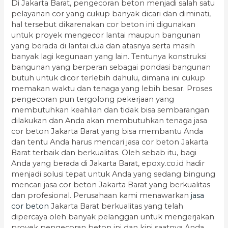
Di Jakarta Barat, pengecoran beton menjadi salah satu
pelayanan cor yang cukup banyak dicari dan diminati,
hal tersebut dikarenakan cor beton ini digunakan
untuk proyek mengecor lantai maupun bangunan
yang berada di lantai dua dan atasnya serta masih
banyak lagi kegunaan yang lain. Tentunya konstruksi
bangunan yang berperan sebagai pondasi bangunan
butuh untuk dicor terlebih dahulu, dimana ini cukup
memakan waktu dan tenaga yang lebih besar. Proses
pengecoran pun tergolong pekerjaan yang
membutuhkan keahlian dan tidak bisa sembarangan
dilakukan dan Anda akan membutuhkan tenaga jasa
cor beton Jakarta Barat yang bisa membantu Anda
dan tentu Anda harus mencari jasa cor beton Jakarta
Barat terbaik dan berkualitas. Oleh sebab itu, bagi
Anda yang berada di Jakarta Barat, epoxy.co.id hadir
menjadi solusi tepat untuk Anda yang sedang bingung
mencari jasa cor beton Jakarta Barat yang berkualitas
dan profesional. Perusahaan kami menawarkan
jasa
cor beton
Jakarta Barat berkualitas yang telah
dipercaya oleh banyak pelanggan untuk mengerjakan
proyek pengecoran beton ini dan kini saatnya Anda