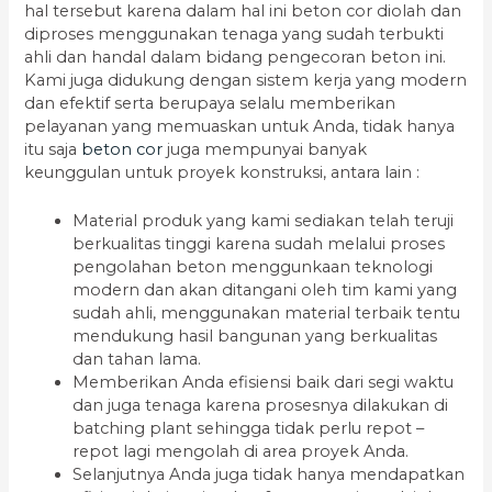
hal tersebut karena dalam hal ini beton cor diolah dan
diproses menggunakan tenaga yang sudah terbukti
ahli dan handal dalam bidang pengecoran beton ini.
Kami juga didukung dengan sistem kerja yang modern
dan efektif serta berupaya selalu memberikan
pelayanan yang memuaskan untuk Anda, tidak hanya
itu saja
beton cor
juga mempunyai banyak
keunggulan untuk proyek konstruksi, antara lain :
Material produk yang kami sediakan telah teruji
berkualitas tinggi karena sudah melalui proses
pengolahan beton menggunkaan teknologi
modern dan akan ditangani oleh tim kami yang
sudah ahli, menggunakan material terbaik tentu
mendukung hasil bangunan yang berkualitas
dan tahan lama.
Memberikan Anda efisiensi baik dari segi waktu
dan juga tenaga karena prosesnya dilakukan di
batching plant sehingga tidak perlu repot –
repot lagi mengolah di area proyek Anda.
Selanjutnya Anda juga tidak hanya mendapatkan