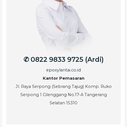
✆ 0822 9833 9725 (Ardi)
epoxylantai.co.id
Kantor Pemasaran
Jl. Raya Serpong (Sebrang Tajug) Komp. Ruko
Serpong 1 Cilenggang No.17-A Tangerang
Selatan 15310