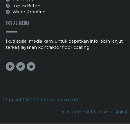
Injeksi Beton
Water Proofing
Sosial Media
Ikuti sosial media kami untuk dapatkan info lebih lanjut
terkait layanan kontraktor floor coating.
Copyright © 2021 EpoxyLantai.co.id
Development by Lusmo Digital