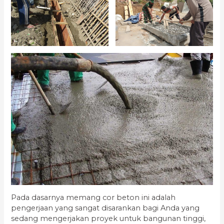
Pada dasarnya memang cor beton ini adalah
pengerjaan yang sangat disarankan bagi Anda yang
sedang mengerjakan proyek untuk bangunan tinggi,