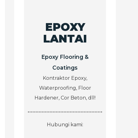
EPOXY
LANTAI
Epoxy Flooring &
Coatings
Kontraktor Epoxy,
Waterproofing, Floor
Hardener, Cor Beton, dll!
Hubungi kami: