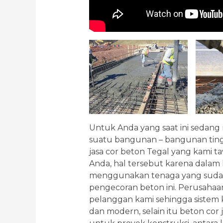
Untuk Anda yang saat ini sedan
suatu bangunan – bangunan tin
jasa cor beton Tegal yang kami 
Anda, hal tersebut karena dalam h
menggunakan tenaga yang sudah 
pengecoran beton ini. Perusahaa
pelanggan kami sehingga sistem k
dan modern, selain itu beton c