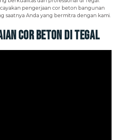
g berkualitas dan professional di Tegal.
rcayakan pengerjaan cor beton bangunan
g saatnya Anda yang bermitra dengan kami.
ian Cor Beton di Tegal