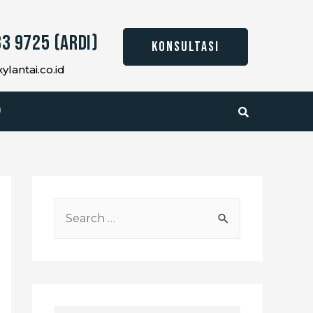
3 9725 (Ardi)
KONSULTASI
lantai.co.id
a