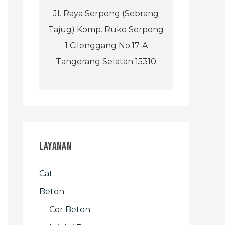
Jl. Raya Serpong (Sebrang
Tajug) Komp. Ruko Serpong
1 Cilenggang No.17-A
Tangerang Selatan 15310
Layanan
Cat
Beton
Cor Beton