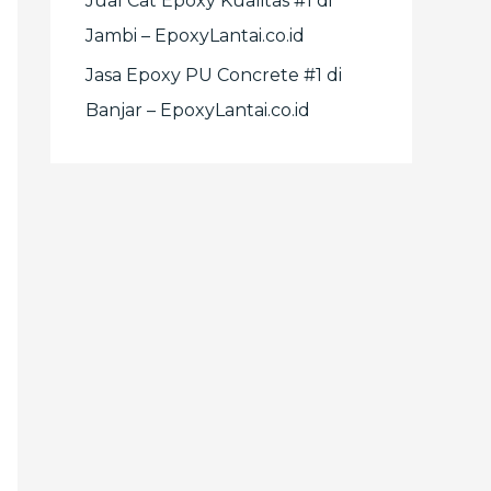
Jual Cat Epoxy Kualitas #1 di
Jambi – EpoxyLantai.co.id
Jasa Epoxy PU Concrete #1 di
Banjar – EpoxyLantai.co.id