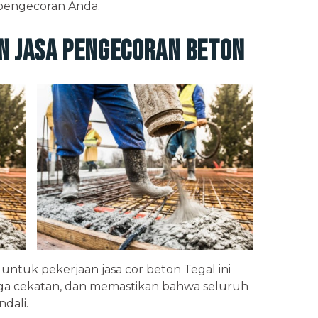
pengecoran Anda.
n Jasa Pengecoran Beton
 untuk pekerjaan jasa cor beton Tegal ini
uga cekatan, dan memastikan bahwa seluruh
dali.