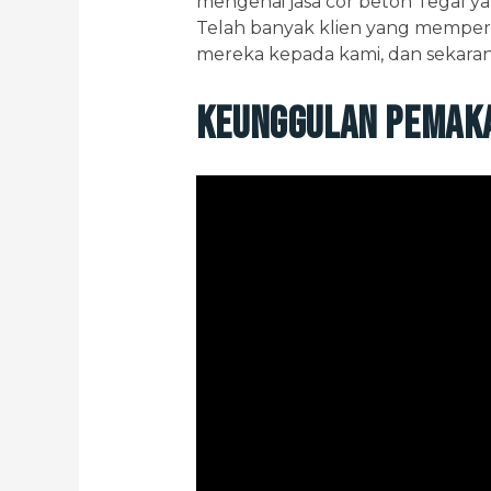
mengenai jasa cor beton Tegal yan
Telah banyak klien yang mempe
mereka kepada kami, dan sekaran
Keunggulan Pemaka