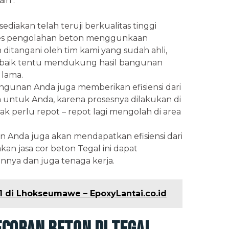
in :
ediakan telah teruji berkualitas tinggi
ses pengolahan beton menggunkaan
ditangani oleh tim kami yang sudah ahli,
baik tentu mendukung hasil bangunan
 lama.
ngunan Anda juga memberikan efisiensi dari
untuk Anda, karena prosesnya dilakukan di
ak perlu repot – repot lagi mengolah di area
n Anda juga akan mendapatkan efisiensi dari
an jasa cor beton Tegal ini dapat
innya dan juga tenaga kerja.
1 di Lhokseumawe – EpoxyLantai.co.id