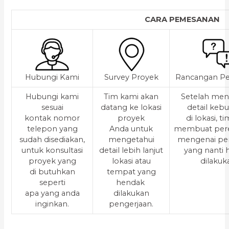
CARA PEMESANAN
Hubungi Kami
Survey Proyek
Rancangan Pe
Hubungi kami
Tim kami akan
Setelah men
sesuai
datang ke lokasi
detail keb
kontak nomor
proyek
di lokasi, t
telepon yang
Anda untuk
membuat per
sudah disediakan,
mengetahui
mengenai pe
untuk konsultasi
detail lebih lanjut
yang nanti
proyek yang
lokasi atau
dilakuk
di butuhkan
tempat yang
seperti
hendak
apa yang anda
dilakukan
inginkan.
pengerjaan.