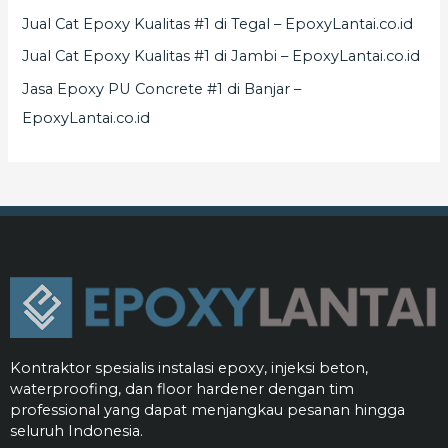
Jual Cat Epoxy Kualitas #1 di Tegal – EpoxyLantai.co.id
Jual Cat Epoxy Kualitas #1 di Jambi – EpoxyLantai.co.id
Jasa Epoxy PU Concrete #1 di Banjar –
EpoxyLantai.co.id
Kontraktor spesialis instalasi epoxy, injeksi beton,
waterproofing, dan floor hardener dengan tim
professional yang dapat menjangkau pesanan hingga
seluruh Indonesia.