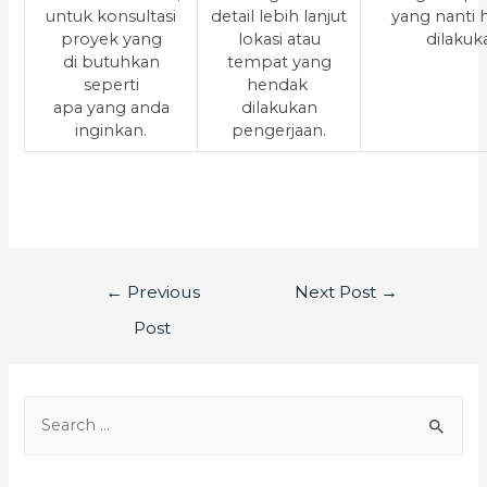
untuk konsultasi
detail lebih lanjut
yang nanti
proyek yang
lokasi atau
dilakuk
di butuhkan
tempat yang
seperti
hendak
apa yang anda
dilakukan
inginkan.
pengerjaan.
←
Previous
Next Post
→
Post