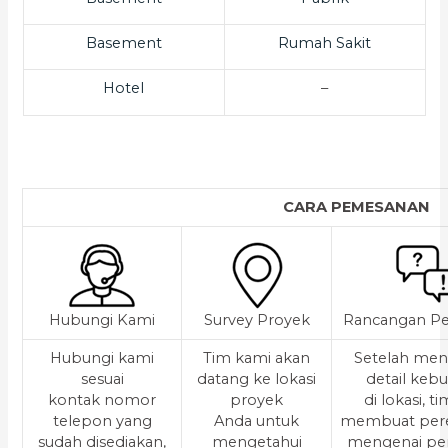
Basement
Rumah Sakit
Hotel
–
CARA PEMESANAN
Hubungi Kami
Survey Proyek
Rancangan Pe
Hubungi kami
Tim kami akan
Setelah men
sesuai
datang ke lokasi
detail keb
kontak nomor
proyek
di lokasi, t
telepon yang
Anda untuk
membuat per
sudah disediakan,
mengetahui
mengenai pe