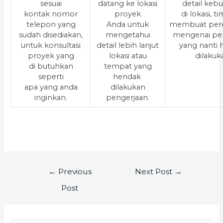
sesuai
datang ke lokasi
detail keb
kontak nomor
proyek
di lokasi, t
telepon yang
Anda untuk
membuat per
sudah disediakan,
mengetahui
mengenai pe
untuk konsultasi
detail lebih lanjut
yang nanti
proyek yang
lokasi atau
dilakuk
di butuhkan
tempat yang
seperti
hendak
apa yang anda
dilakukan
inginkan.
pengerjaan.
←
Previous
Next Post
→
Post