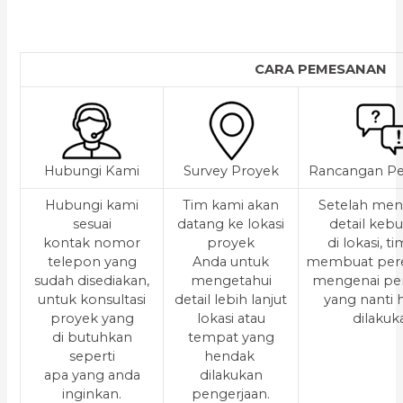
CARA PEMESANAN
Hubungi Kami
Survey Proyek
Rancangan Pe
Hubungi kami
Tim kami akan
Setelah men
sesuai
datang ke lokasi
detail keb
kontak nomor
proyek
di lokasi, t
telepon yang
Anda untuk
membuat per
sudah disediakan,
mengetahui
mengenai pe
untuk konsultasi
detail lebih lanjut
yang nanti
proyek yang
lokasi atau
dilakuk
di butuhkan
tempat yang
seperti
hendak
apa yang anda
dilakukan
inginkan.
pengerjaan.