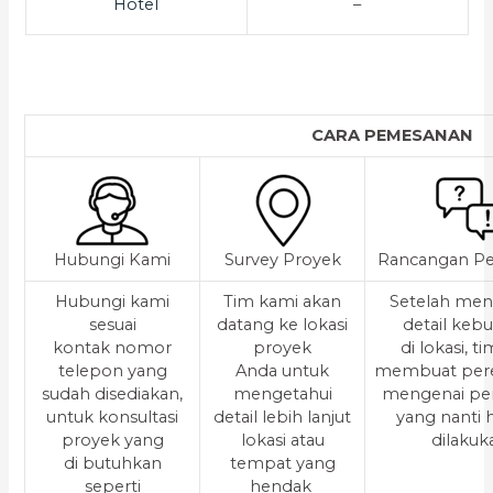
Hotel
–
CARA PEMESANAN
Hubungi Kami
Survey Proyek
Rancangan Pe
Hubungi kami
Tim kami akan
Setelah men
sesuai
datang ke lokasi
detail keb
kontak nomor
proyek
di lokasi, t
telepon yang
Anda untuk
membuat per
sudah disediakan,
mengetahui
mengenai pe
untuk konsultasi
detail lebih lanjut
yang nanti
proyek yang
lokasi atau
dilakuk
di butuhkan
tempat yang
seperti
hendak