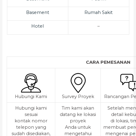
Basement
Rumah Sakit
Hotel
–
CARA PEMESANAN
Hubungi Kami
Survey Proyek
Rancangan Pe
Hubungi kami
Tim kami akan
Setelah men
sesuai
datang ke lokasi
detail keb
kontak nomor
proyek
di lokasi, t
telepon yang
Anda untuk
membuat per
sudah disediakan,
mengetahui
mengenai pe