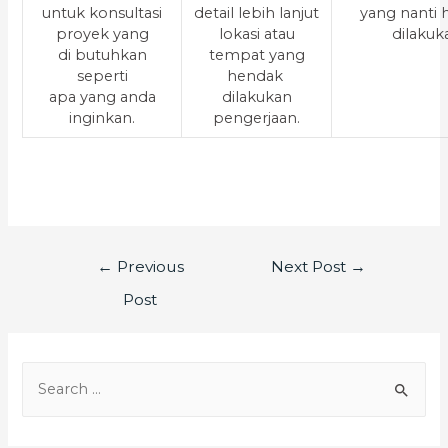
untuk konsultasi
detail lebih lanjut
yang nanti
proyek yang
lokasi atau
dilakuk
di butuhkan
tempat yang
seperti
hendak
apa yang anda
dilakukan
inginkan.
pengerjaan.
←
Previous
Next Post
→
Post