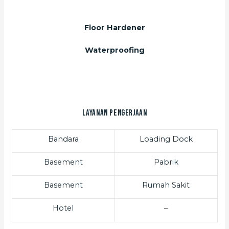
Floor Hardener
Waterproofing
Layanan Pengerjaan
Bandara
Loading Dock
Basement
Pabrik
Basement
Rumah Sakit
Hotel
–