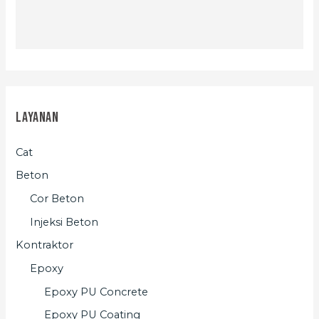
Layanan
Cat
Beton
Cor Beton
Injeksi Beton
Kontraktor
Epoxy
Epoxy PU Concrete
Epoxy PU Coating