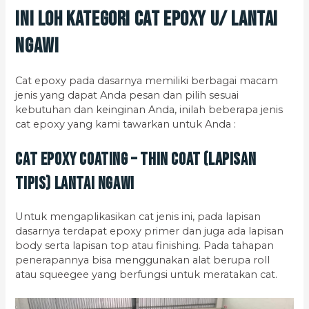
Ini Loh Kategori Cat Epoxy u/ Lantai
Ngawi
Cat epoxy pada dasarnya memiliki berbagai macam
jenis yang dapat Anda pesan dan pilih sesuai
kebutuhan dan keinginan Anda, inilah beberapa jenis
cat epoxy yang kami tawarkan untuk Anda :
Cat Epoxy Coating – Thin Coat (Lapisan
Tipis) Lantai Ngawi
Untuk mengaplikasikan cat jenis ini, pada lapisan
dasarnya terdapat epoxy primer dan juga ada lapisan
body serta lapisan top atau finishing. Pada tahapan
penerapannya bisa menggunakan alat berupa roll
atau squeegee yang berfungsi untuk meratakan cat.