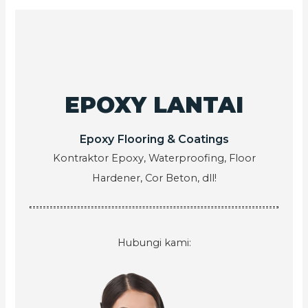
EPOXY LANTAI
Epoxy Flooring & Coatings
Kontraktor Epoxy, Waterproofing, Floor
Hardener, Cor Beton, dll!
Hubungi kami: