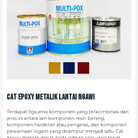
Cat Epoxy Metalik Lantai Ngawi
Terdapat tiga jenis komponen yang terkombinasi dari
jenis ini antara lain komponen resin bening,
komponen hardener atau pengeras, dan komponen
pewarnaan logam yang dicampur menjadi satu. Cat
epoxy metalik dapat Anda jadikan opsi yang tepat