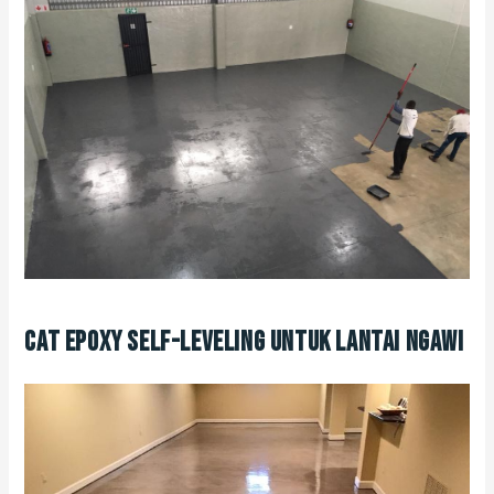
Cat Epoxy Self-Leveling untuk Lantai Ngawi