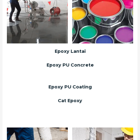
Epoxy Lantai
Epoxy PU Concrete
Epoxy PU Coating
Cat Epoxy