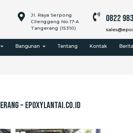
Jl. Raya Serpong
0822 983
Cilenggang No.17-A
Tangerang (15310)
sales@epoxy
Bangunan
Tentang
Kontak
Berit
gerang – EpoxyLantai.co.id