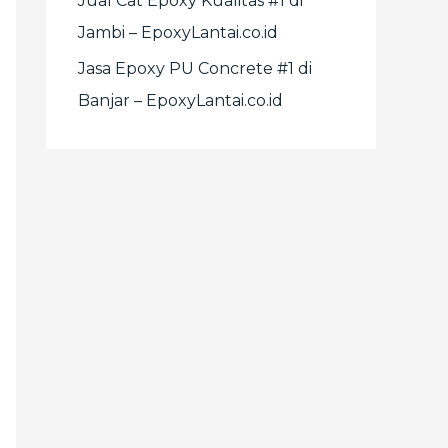
Jual Cat Epoxy Kualitas #1 di
Jambi – EpoxyLantai.co.id
Jasa Epoxy PU Concrete #1 di
Banjar – EpoxyLantai.co.id