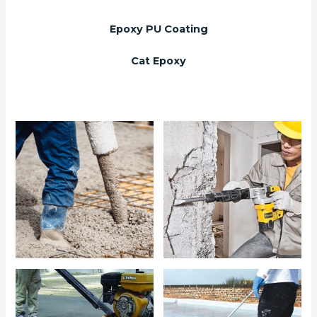
Epoxy PU Coating
Cat Epoxy