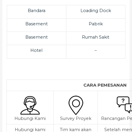
Bandara
Loading Dock
Basement
Pabrik
Basement
Rumah Sakit
Hotel
–
CARA PEMESANAN
Hubungi Kami
Survey Proyek
Rancangan Pe
Hubungi kami
Tim kami akan
Setelah men