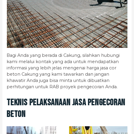
Bagi Anda yang berada di Cakung, silahkan hubungi
kami melalui kontak yang ada untuk mendapatkan
informasi yang lebih jelas mengenai harga jasa cor
beton Cakung yang kami tawarkan dan jangan
khawatir Anda juga bisa minta untuk dibuatkan
perhitungan untuk RAB proyek pengecoran Anda.
Teknis Pelaksanaan Jasa Pengecoran
Beton