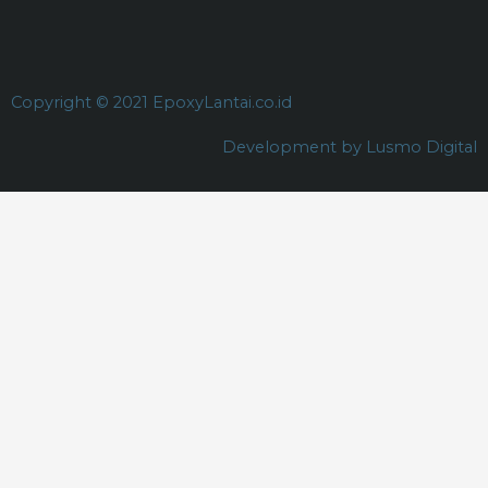
Copyright © 2021 EpoxyLantai.co.id
Development by Lusmo Digital