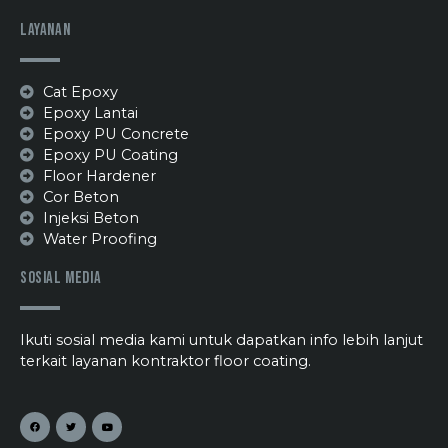
Layanan
Cat Epoxy
Epoxy Lantai
Epoxy PU Concrete
Epoxy PU Coating
Floor Hardener
Cor Beton
Injeksi Beton
Water Proofing
Sosial Media
Ikuti sosial media kami untuk dapatkan info lebih lanjut
terkait layanan kontraktor floor coating.