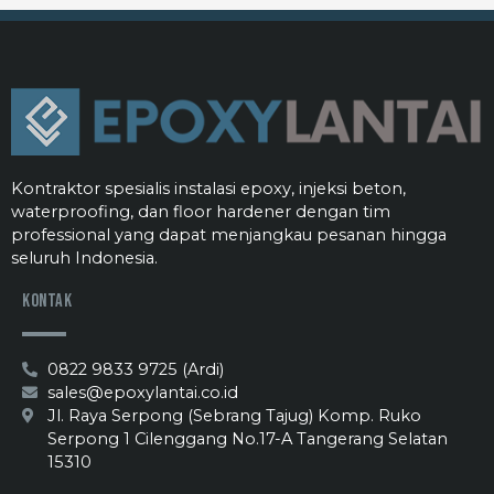
Kontraktor spesialis instalasi epoxy, injeksi beton,
waterproofing, dan floor hardener dengan tim
professional yang dapat menjangkau pesanan hingga
seluruh Indonesia.
Kontak
0822 9833 9725 (Ardi)
sales@epoxylantai.co.id
Jl. Raya Serpong (Sebrang Tajug) Komp. Ruko
Serpong 1 Cilenggang No.17-A Tangerang Selatan
15310