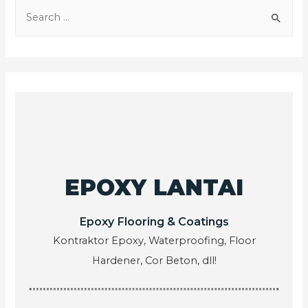
EPOXY LANTAI
Epoxy Flooring & Coatings
Kontraktor Epoxy, Waterproofing, Floor
Hardener, Cor Beton, dll!