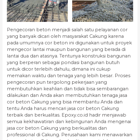
Pengecoran beton menjadi salah satu pelayanan cor
yang banyak dicari oleh masyarakat Cakung karena
pada umumnya cor beton ini digunakan untuk proyek
mengecor lantai maupun bangunan yang berada di
lantai dua dan atasnya. Tentunya konstruksi bangunan
yang berperan sebagai pondasi bangunan butuh
untuk dicor terlebih dahulu, dimana ini cukup
memakan waktu dan tenaga yang lebih besar. Proses
pengecoran pun tergolong pekerjaan yang
membutuhkan keahlian dan tidak bisa sembarangan
dilakukan dan Anda akan membutuhkan tenaga jasa
cor beton Cakung yang bisa membantu Anda dan
tentu Anda harus mencari jasa cor beton Cakung
terbaik dan berkualitas. Epoxy.co.id hadir menjawab
semua kekhawatiran dan kebingunan Anda mengenai
jasa cor beton Cakung yang berkualitas dan
professional di Cakung. Perusahaan kami menawarkan