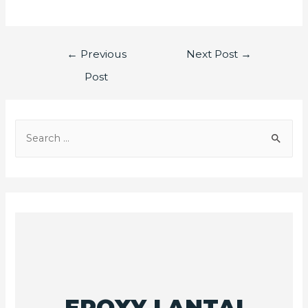
←
Previous
Next Post
→
Post
EPOXY LANTAI