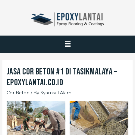
Jasa Cor Beton #1 di Tasikmalaya –
EpoxyLantai.co.id
Cor Beton
/ By
Syamsul Alam