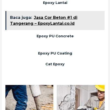
Epoxy Lantai
Baca juga:
Jasa Cor Beton #1 di
Tangerang – EpoxyLantai.co.id
Epoxy PU Concrete
Epoxy PU Coating
Cat Epoxy