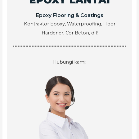
Epoxy Flooring & Coatings
Kontraktor Epoxy, Waterproofing, Floor
Hardener, Cor Beton, dll!
Hubungi kami: