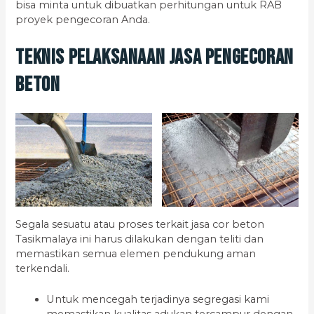
bisa minta untuk dibuatkan perhitungan untuk RAB
proyek pengecoran Anda.
Teknis Pelaksanaan Jasa Pengecoran
Beton
Segala sesuatu atau proses terkait jasa cor beton
Tasikmalaya ini harus dilakukan dengan teliti dan
memastikan semua elemen pendukung aman
terkendali.
Untuk mencegah terjadinya segregasi kami