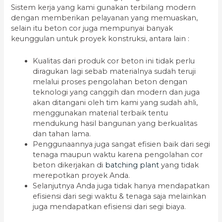
Sistem kerja yang kami gunakan terbilang modern
dengan memberikan pelayanan yang memuaskan,
selain itu beton cor juga mempunyai banyak
keunggulan untuk proyek konstruksi, antara lain :
Kualitas dari produk cor beton ini tidak perlu
diragukan lagi sebab materialnya sudah teruji
melalui proses pengolahan beton dengan
teknologi yang canggih dan modern dan juga
akan ditangani oleh tim kami yang sudah ahli,
menggunakan material terbaik tentu
mendukung hasil bangunan yang berkualitas
dan tahan lama.
Penggunaannya juga sangat efisien baik dari segi
tenaga maupun waktu karena pengolahan cor
beton dikerjakan di
batching plant
yang tidak
merepotkan proyek Anda.
Selanjutnya Anda juga tidak hanya mendapatkan
efisiensi dari segi waktu & tenaga saja melainkan
juga mendapatkan efisiensi dari segi biaya.