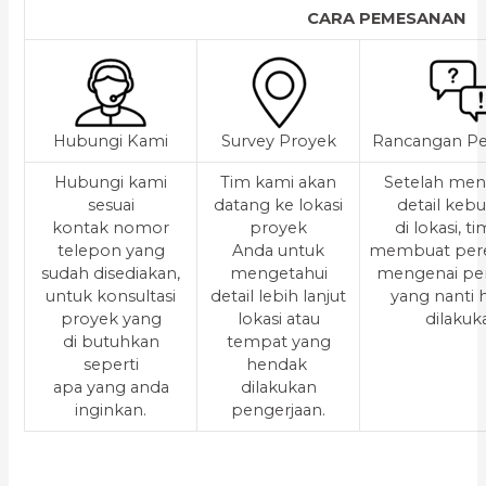
CARA PEMESANAN
Hubungi Kami
Survey Proyek
Rancangan Pe
Hubungi kami
Tim kami akan
Setelah men
sesuai
datang ke lokasi
detail keb
kontak nomor
proyek
di lokasi, t
telepon yang
Anda untuk
membuat per
sudah disediakan,
mengetahui
mengenai pe
untuk konsultasi
detail lebih lanjut
yang nanti
proyek yang
lokasi atau
dilakuk
di butuhkan
tempat yang
seperti
hendak
apa yang anda
dilakukan
inginkan.
pengerjaan.