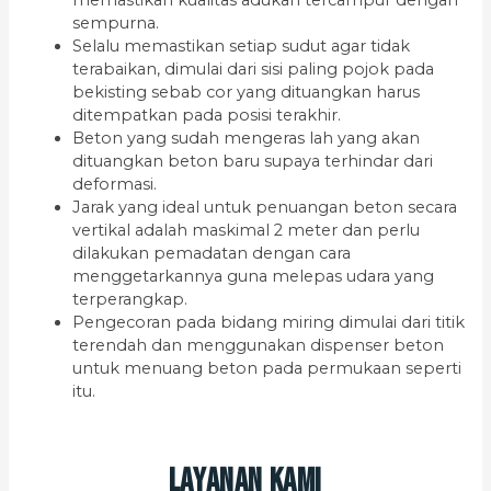
memastikan kualitas adukan tercampur dengan
sempurna.
Selalu memastikan setiap sudut agar tidak
terabaikan, dimulai dari sisi paling pojok pada
bekisting sebab cor yang dituangkan harus
ditempatkan pada posisi terakhir.
Beton yang sudah mengeras lah yang akan
dituangkan beton baru supaya terhindar dari
deformasi.
Jarak yang ideal untuk penuangan beton secara
vertikal adalah maskimal 2 meter dan perlu
dilakukan pemadatan dengan cara
menggetarkannya guna melepas udara yang
terperangkap.
Pengecoran pada bidang miring dimulai dari titik
terendah dan menggunakan dispenser beton
untuk menuang beton pada permukaan seperti
itu.
Layanan Kami