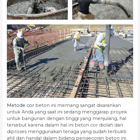
Metode cor
beton ini memang sangat disarankan
untuk Anda yang saat ini sedang menggarap proyek
untuk bangunan dengan tinggi yang menjulang, hal
tersebut karena dalam hal ini beton cor diolah dan
diproses menggunakan tenaga yang sudah terbukti
ahli dan handal dalam bidang pengecoran beton ini.