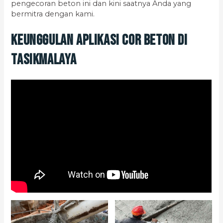
pengecoran beton ini dan kini saatnya Anda yang
bermitra dengan kami.
Keunggulan Aplikasi Cor Beton di
Tasikmalaya