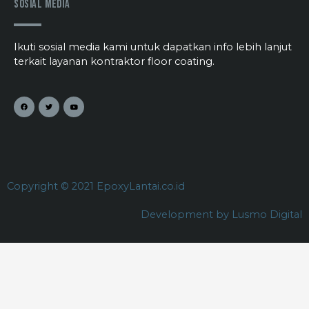
Sosial Media
Ikuti sosial media kami untuk dapatkan info lebih lanjut
terkait layanan kontraktor floor coating.
Copyright © 2021 EpoxyLantai.co.id
Development by Lusmo Digital