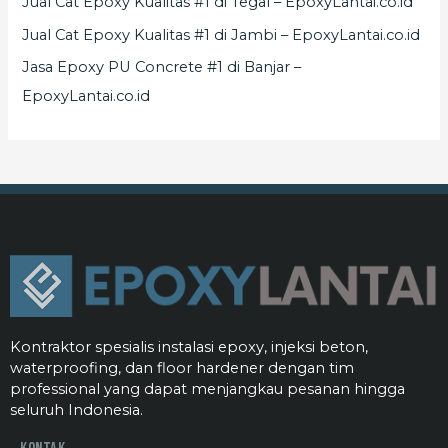
Jual Cat Epoxy Kualitas #1 di Tegal – EpoxyLantai.co.id
Jual Cat Epoxy Kualitas #1 di Jambi – EpoxyLantai.co.id
Jasa Epoxy PU Concrete #1 di Banjar –
EpoxyLantai.co.id
Kontraktor spesialis instalasi epoxy, injeksi beton,
waterproofing, dan floor hardener dengan tim
professional yang dapat menjangkau pesanan hingga
seluruh Indonesia.