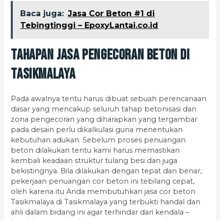
Baca juga:
Jasa Cor Beton #1 di
Tebingtinggi – EpoxyLantai.co.id
Tahapan Jasa Pengecoran Beton di
Tasikmalaya
Pada awalnya tentu harus dibuat sebuah perencanaan
dasar yang mencakup seluruh tahap betonisasi dan
zona pengecoran yang diharapkan yang tergambar
pada desain perlu dikalkulasi guna menentukan
kebutuhan adukan. Sebelum proses penuangan
beton dilakukan tentu kami harus memastikan
kembali keadaan struktur tulang besi dan juga
bekistingnya. Bila dilakukan dengan tepat dan benar,
pekerjaan penuangan cor beton ini tebilang cepat,
oleh karena itu Anda membutuhkan jasa cor beton
Tasikmalaya di Tasikmalaya yang terbukti handal dan
ahli dalam bidang ini agar terhindar dari kendala –