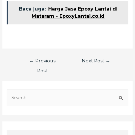
Baca juga:
Harga Jasa Epoxy Lantai di
Mataram - EpoxyLantai.co.id
←
Previous
Next Post
→
Post