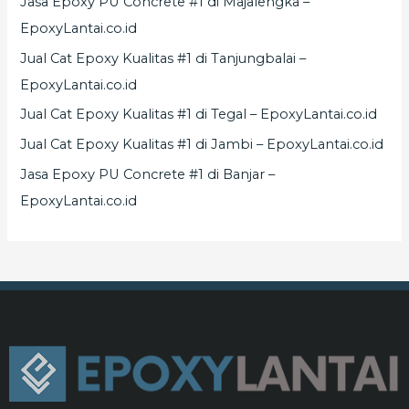
Jasa Epoxy PU Concrete #1 di Majalengka –
EpoxyLantai.co.id
Jual Cat Epoxy Kualitas #1 di Tanjungbalai –
EpoxyLantai.co.id
Jual Cat Epoxy Kualitas #1 di Tegal – EpoxyLantai.co.id
Jual Cat Epoxy Kualitas #1 di Jambi – EpoxyLantai.co.id
Jasa Epoxy PU Concrete #1 di Banjar –
EpoxyLantai.co.id