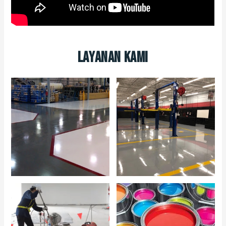
Layanan Kami