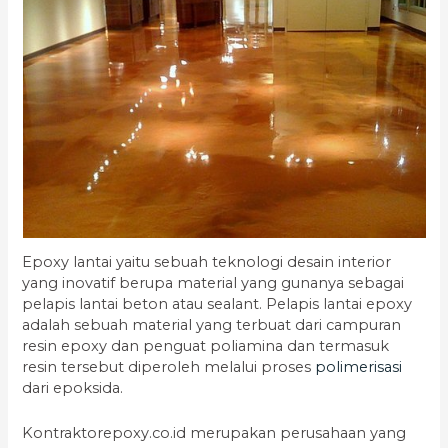
Epoxy lantai yaitu sebuah teknologi desain interior
yang inovatif berupa material yang gunanya sebagai
pelapis lantai beton atau sealant. Pelapis lantai epoxy
adalah sebuah material yang terbuat dari campuran
resin epoxy dan penguat poliamina dan termasuk
resin tersebut diperoleh melalui proses
polimerisasi
dari epoksida.
Kontraktorepoxy.co.id merupakan perusahaan yang