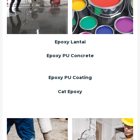
Epoxy Lantai
Epoxy PU Concrete
Epoxy PU Coating
Cat Epoxy