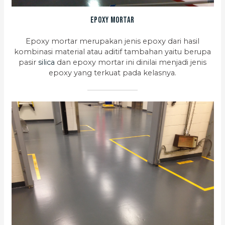
Epoxy Mortar
Epoxy mortar merupakan jenis epoxy dari hasil
kombinasi material atau aditif tambahan yaitu berupa
pasir
silica
dan epoxy mortar ini dinilai menjadi jenis
epoxy yang terkuat pada kelasnya.