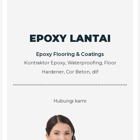
EPOXY LANTAI
Epoxy Flooring & Coatings
Kontraktor Epoxy, Waterproofing, Floor
Hardener, Cor Beton, dll!
Hubungi kami: