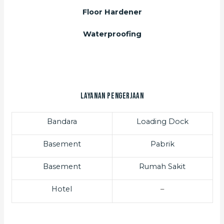
Floor Hardener
Waterproofing
Layanan Pengerjaan
Bandara
Loading Dock
Basement
Pabrik
Basement
Rumah Sakit
Hotel
–