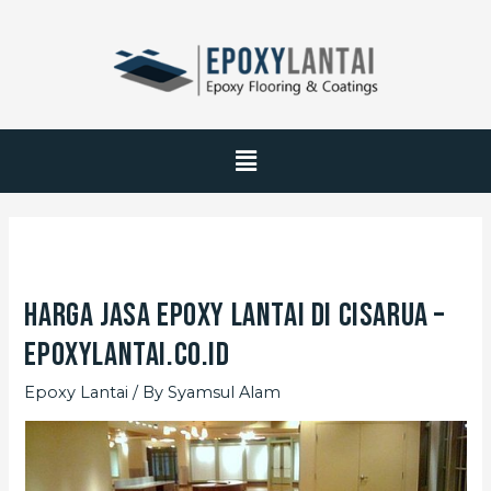
Harga Jasa Epoxy Lantai di Cisarua –
EpoxyLantai.co.id
Epoxy Lantai
/ By
Syamsul Alam