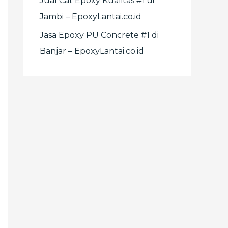
Jual Cat Epoxy Kualitas #1 di
Jambi – EpoxyLantai.co.id
Jasa Epoxy PU Concrete #1 di
Banjar – EpoxyLantai.co.id