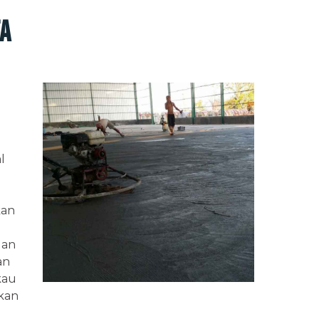
a
l
kan
gan
an
kau
hkan