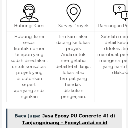
Hubungi Kami
Survey Proyek
Rancangan Pe
Hubungi kami
Tim kami akan
Setelah men
sesuai
datang ke lokasi
detail keb
kontak nomor
proyek
di lokasi, t
telepon yang
Anda untuk
membuat per
sudah disediakan,
mengetahui
mengenai pe
untuk konsultasi
detail lebih lanjut
yang nanti
proyek yang
lokasi atau
dilakuk
di butuhkan
tempat yang
seperti
hendak
apa yang anda
dilakukan
inginkan.
pengerjaan.
Baca juga:
Jasa Epoxy PU Concrete #1 di
Tanjungpinang – EpoxyLantai.co.id