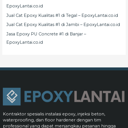
EpoxyLantai.co.id
Jual Cat Epoxy Kualitas #1 di Tegal – EpoxyLantai.co.id
Jual Cat Epoxy Kualitas #1 di Jambi – EpoxyLantai.co.id
Jasa Epoxy PU Concrete #1 di Banjar –
EpoxyLantai.co.id
Kontraktor spesialis instalasi epoxy, injeksi beton,
waterproofing, dan floor hardener dengan tim
professional yang dapat menjangkau pesanan hingga